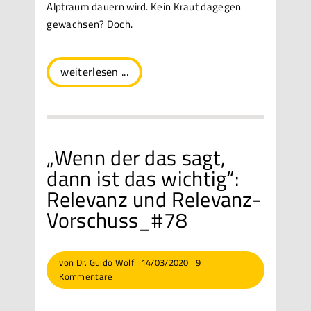
Alptraum dauern wird. Kein Kraut dagegen
gewachsen? Doch.
weiterlesen ...
„Wenn der das sagt,
dann ist das wichtig“:
Relevanz und Relevanz-
Vorschuss_#78
von
Dr. Guido Wolf
|
14/03/2020
|
9
Kommentare