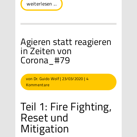
weiterlesen ...
Agieren statt reagieren
in Zeiten von
Corona_#79
von
Dr. Guido Wolf
|
23/03/2020
|
4
Kommentare
Teil 1: Fire Fighting,
Reset und
Mitigation