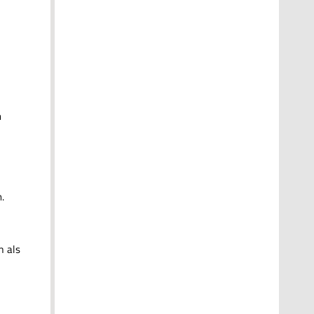
n
.
m als