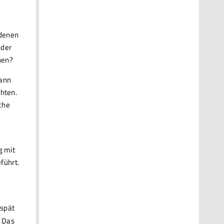
 denen
oder
nen?
dann
chten.
che
g mit
führt.
 spät
. Das