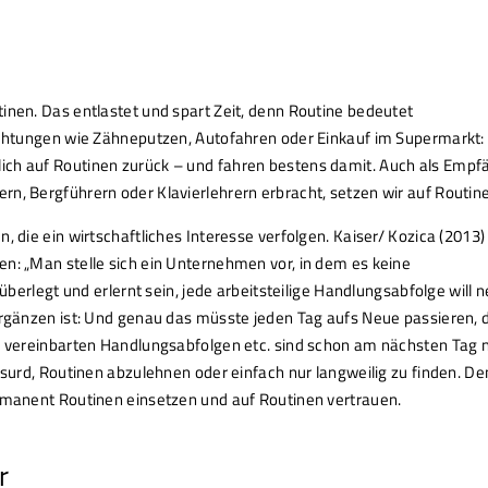
inen. Das entlastet und spart Zeit, denn Routine bedeutet
richtungen wie Zähneputzen, Autofahren oder Einkauf im Supermarkt:
ich auf Routinen zurück – und fahren bestens damit. Auch als Empf
n, Bergführern oder Klavierlehrern erbracht, setzen wir auf Routine
, die ein wirtschaftliches Interesse verfolgen. Kaiser/ Kozica (2013)
en: „Man stelle sich ein Unternehmen vor, in dem es keine
 überlegt und erlernt sein, jede arbeitsteilige Handlungsabfolge will 
 ergänzen ist: Und genau das müsste jeden Tag aufs Neue passieren,
ie vereinbarten Handlungsabfolgen etc. sind schon am nächsten Tag n
absurd, Routinen abzulehnen oder einfach nur langweilig zu finden. D
ermanent Routinen einsetzen und auf Routinen vertrauen.
r