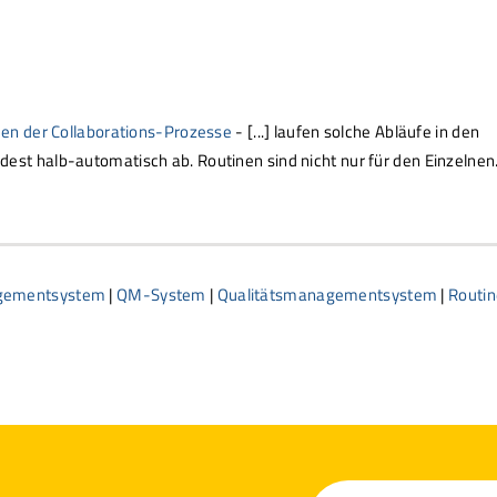
men der Collaborations-Prozesse
- [...] laufen solche Abläufe in den
est halb-automatisch ab. Routinen sind nicht nur für den Einzelne
ementsystem
|
QM-System
|
Qualitätsmanagementsystem
|
Routin