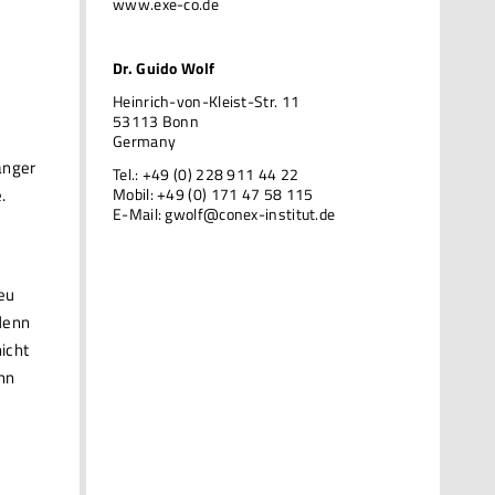
www.exe-co.de
Dr. Guido Wolf
Heinrich-von-Kleist-Str. 11
53113 Bonn
Germany
änger
Tel.: +49 (0) 228 911 44 22
Mobil: +49 (0) 171 47 58 115
.
E-Mail:
gwolf@conex-institut.de
neu
 denn
icht
enn