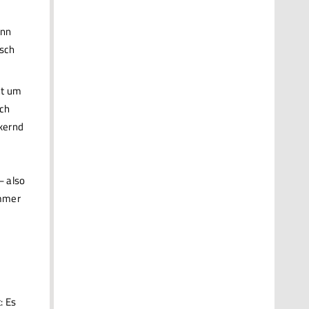
ann
isch
ht um
sch
ckernd
– also
immer
: Es