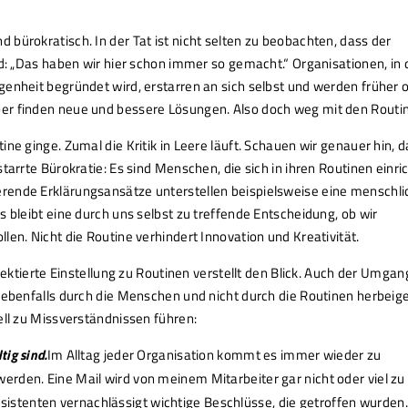
bürokratisch. In der Tat ist nicht selten zu beobachten, dass der
rd: „Das haben wir hier schon immer so gemacht.“ Organisationen, in
genheit begründet wird, erstarren an sich selbst und werden früher 
er finden neue und bessere Lösungen. Also doch weg mit den Routi
ne ginge. Zumal die Kritik in Leere läuft. Schauen wir genauer hin, 
tarrte Bürokratie: Es sind Menschen, die sich in ihren Routinen einri
rende Erklärungsansätze unterstellen beispielsweise eine menschli
 bleibt eine durch uns selbst zu treffende Entscheidung, ob wir
en. Nicht die Routine verhindert Innovation und Kreativität.
flektierte Einstellung zu Routinen verstellt den Blick. Auch der Umgan
 ebenfalls durch die Menschen und nicht durch die Routinen herbeige
ell zu Missverständnissen führen:
tig sind.
Im Alltag jeder Organisation kommt es immer wieder zu
werden. Eine Mail wird von meinem Mitarbeiter gar nicht oder viel zu
istenten vernachlässigt wichtige Beschlüsse, die getroffen wurden