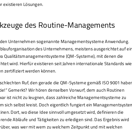
 existieren Lösungen.
kzeuge des Routine-Managements
en in den Unternehmen sogenannte Managementsysteme Anwendung.
lauforganisation des Unternehmens, meistens ausgerichtet auf ei
etwa Qualitätsmanagementsysteme (QM-Systeme), mit denen die
et wird. Hierfür existieren seit Jahren internationale Standards wie
n zertifiziert werden können.
 schlechten Ruf, den gerade die QM-Systeme gemäß ISO 9001 haben
ratie!“ Gemerkt? Wir hören denselben Vorwurf, dem auch Routinen
 Zwar ist nicht zu leugnen, dass zahlreiche Managementsysteme zu
um sich selbst kreist. Doch eigentlich fungiert ein Managementsyste
en. Dort, wo diese Idee sinnvoll umgesetzt wird, definieren die
ende Abläufe und Tätigkeiten zu erledigen sind. Das Ergebnis wird
arüber, was wer mit wem zu welchem Zeitpunkt und mit welchen