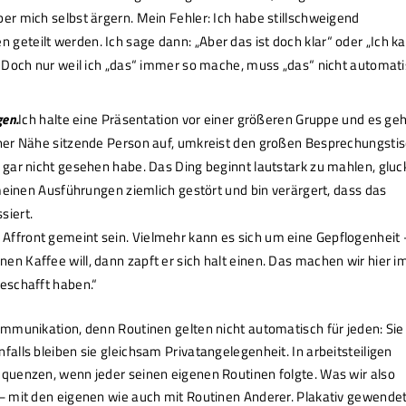
ber mich selbst ärgern. Mein Fehler: Ich habe stillschweigend
geteilt werden. Ich sage dann: „Aber das ist doch klar“ oder „Ich k
“. Doch nur weil ich „das“ immer so mache, muss „das“ nicht automat
gen.
Ich halte eine Präsentation vor einer größeren Gruppe und es ge
einer Nähe sitzende Person auf, umkreist den großen Besprechungsti
g gar nicht gesehen habe. Das Ding beginnt lautstark zu mahlen, glu
n meinen Ausführungen ziemlich gestört und bin verärgert, dass das
siert.
Affront gemeint sein. Vielmehr kann es sich um eine Ge­pflogenheit 
en Kaffee will, dann zapft er sich halt einen. Das machen wir hier 
geschafft haben.“
mmunikation, denn Routinen gelten nicht automatisch für jeden: Sie
lls bleiben sie gleichsam Privatangelegenheit. In arbeitsteiligen
quenzen, wenn jeder seinen eigenen Routinen folgte. Was wir also
 mit den eigenen wie auch mit Routinen Anderer. Plakativ gewendet