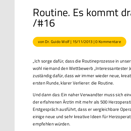
Routine. Es kommt dr
/#16
von
Dr. Guido Wolf
|
15/11/2013
|
0 Kommentare
„Ich sorge dafür, dass die Routineprozesse in unse
wohl niemand den Wettbewerb „Interessantester Job
zuständig dafür, dass wir immer wieder neue, kreat
ersten Runde, klarer Verlierer: die Routine.
Und dann das: Ein naher Verwandter muss sich eine
der erfahrenen Ärztin mit mehr als 500 Herzoperati
Erstgespräch ausführt, dass er vergleichbare Oper
einige neue und sehr kreative Ideen für Herzoperat
empfehlen würden.