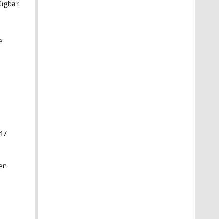
ügbar.
e
 1/
den