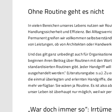
Ohne Routine geht es nicht
In vielen Bereichen unseres Lebens nutzen wir Rout
Handlungssicherheit und Effizienz. Bei Alltagsver
Permanent greifen wir vollkommen selbstverständl
von Leistungen, ob von Architekten oder Handwerker
Und das gilt ganz unbedingt auch für Organisationen
beginnen ihren Beitrag über Routinen mit den Wort
standardisierten Routinen gibt. Jeder Handgriff will
ausgehandelt werden.“ (Literaturangabe: s.u.). Zu
die einmal überlegten und erlernten Handgriffe, d
mehr verfügbar: Sie wären ja Routine. Es ist also 
unser Leben ist überhaupt nur möglich, weil wir p
„War doch immer so“: Irrtüme