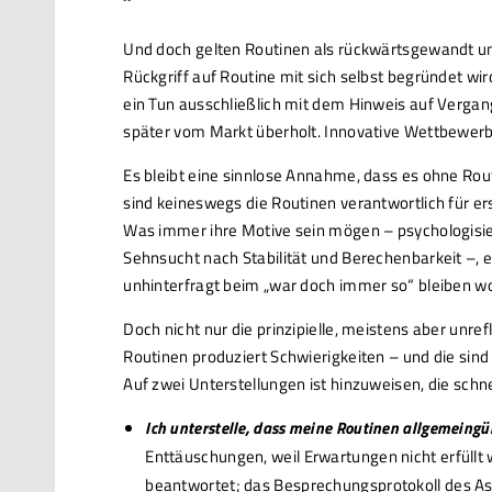
Und doch gelten Routinen als rückwärtsgewandt und 
Rückgriff auf Routine mit sich selbst begründet wi
ein Tun ausschließlich mit dem Hinweis auf Vergan
später vom Markt überholt. Innovative Wettbewerb
Es bleibt eine sinnlose Annahme, dass es ohne Routi
sind keineswegs die Routinen verantwortlich für ers
Was immer ihre Motive sein mögen – psychologisie
Sehnsucht nach Stabilität und Berechenbarkeit –, es
unhinterfragt beim „war doch immer so“ bleiben woll
Doch nicht nur die prinzipielle, meistens aber unre
Routinen produziert Schwierigkeiten – und die sind
Auf zwei Unterstellungen ist hinzuweisen, die schn
Ich unterstelle, dass meine Routinen allgemeingül
Enttäuschungen, weil Erwartungen nicht erfüllt 
beantwortet; das Besprechungsprotokoll des Ass