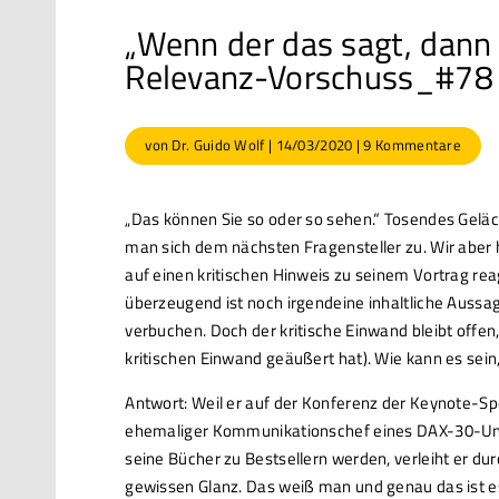
„Wenn der das sagt, dann 
Relevanz-Vorschuss_#78
von
Dr. Guido Wolf
|
14/03/2020
|
9 Kommentare
„Das können Sie so oder so sehen.“ Tosendes Gelä
man sich dem nächsten Fragensteller zu. Wir aber 
auf einen kritischen Hinweis zu seinem Vortrag re
überzeugend ist noch irgendeine inhaltliche Aussage
verbuchen. Doch der kritische Einwand bleibt offen
kritischen Einwand geäußert hat). Wie kann es sei
Antwort: Weil er auf der Konferenz der Keynote-Spea
ehemaliger Kommunikationschef eines DAX-30-Unter
seine Bücher zu Bestsellern werden, verleiht er dur
gewissen Glanz. Das weiß man und genau das ist 