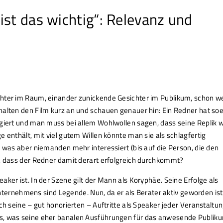
ist das wichtig“: Relevanz und
chter im Raum, einander zunickende Gesichter im Publikum, schon w
halten den Film kurz an und schauen genauer hin: Ein Redner hat so
agiert und man muss bei allem Wohlwollen sagen, dass seine Replik 
 enthält, mit viel gutem Willen könnte man sie als schlagfertig
, was aber niemanden mehr interessiert (bis auf die Person, die den
n, dass der Redner damit derart erfolgreich durchkommt?
ker ist. In der Szene gilt der Mann als Koryphäe. Seine Erfolge als
­nehmens sind Legende. Nun, da er als Berater aktiv geworden ist
ch seine – gut honorierten – Auftritte als Speaker jeder Veranstaltu
es, was seine eher banalen Ausführungen für das anwesende Publik