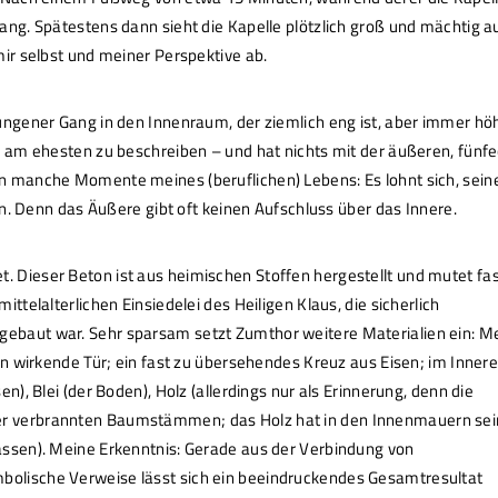
ang. Spätestens dann sieht die Kapelle plötzlich groß und mächtig au
mir selbst und meiner Perspektive ab.
wungener Gang in den Innenraum, der ziemlich eng ist, aber immer hö
“ am ehesten zu beschreiben – und hat nichts mit der äußeren, fünfe
n manche Momente meines (beruflichen) Lebens: Es lohnt sich, sein
zen. Denn das Äußere gibt oft keinen Aufschluss über das Innere.
 Dieser Beton ist aus heimischen Stoffen hergestellt und mutet fas
ttelalterlichen Einsiedelei des Heiligen Klaus, die sicherlich
ebaut war. Sehr sparsam setzt Zumthor weitere Materialien ein: Me
ran wirkende Tür; ein fast zu übersehendes Kreuz aus Eisen; im Inner
n), Blei (der Boden), Holz (allerdings nur als Erinnerung, denn die
er verbrannten Baumstämmen; das Holz hat in den Innenmauern se
assen). Meine Erkenntnis: Gerade aus der Verbindung von
olische Verweise lässt sich ein beeindruckendes Gesamt­resultat