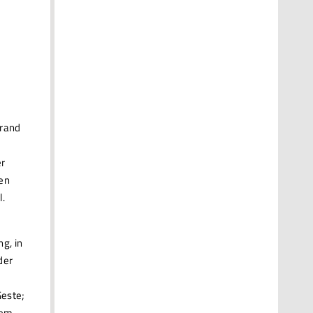
trand
er
len
l.
g, in
der
Geste;
sem