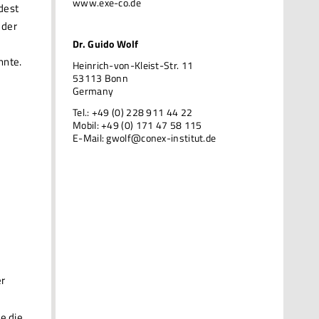
www.exe-co.de
dest
 der
Dr. Guido Wolf
nnte.
Heinrich-von-Kleist-Str. 11
53113 Bonn
Germany
Tel.: +49 (0) 228 911 44 22
Mobil: +49 (0) 171 47 58 115
E-Mail:
gwolf@conex-institut.de
er
e die