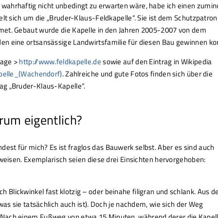
wahrhaftig nicht unbedingt zu erwarten wäre, habe ich einen zumin
elt sich um die „Bruder-Klaus-Feldkapelle“. Sie ist dem Schutzpatron
met. Gebaut wurde die Kapelle in den Jahren 2005-2007 von dem
en eine ortsansässige Landwirtsfamilie für diesen Bau gewinnen ko
page >
http://www.feldkapelle.de
sowie auf den Eintrag in Wikipedia
apelle_(Wachendorf)
. Zahlreiche und gute Fotos finden sich über die
ag „Bruder-Klaus-Kapelle“.
rum eigentlich?
st für mich? Es ist fraglos das Bauwerk selbst. Aber es sind auch
nweisen. Exemplarisch seien diese drei Einsichten hervorgehoben:
 Blickwinkel fast klotzig – oder beinahe filigran und schlank. Aus d
 (was sie tatsächlich auch ist). Doch je nachdem, wie sich der Weg
. Nach einem Fußweg von etwa 15 Minuten, während derer die Kapell