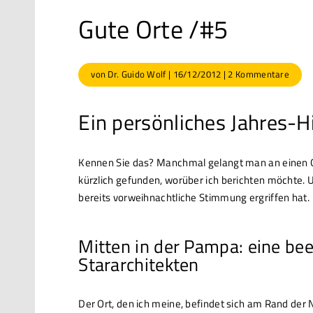
Gute Orte /#5
von
Dr. Guido Wolf
|
16/12/2012
|
2 Kommentare
Ein persönliches Jahres-H
Kennen Sie das? Manchmal gelangt man an einen Ort,
kürzlich gefunden, worüber ich berichten möchte. 
bereits vorweihnachtliche Stimmung ergriffen hat.
Mitten in der Pampa: eine be
Stararchitekten
Der Ort, den ich meine, befindet sich am Rand der