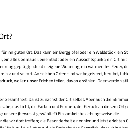
 Ort?
ür ihn guten Ort. Das kann ein Berggipfel oder ein Waldstück, ein S
, ein altes Gemäuer, eine Stadt oder ein Aussichtspunkt; ein Ort mit
rinnerung geprägt; oder die eigene Wohnung, ein wärmendes Feuer, d
ins; und so fort. An solchen Orten sind wir begeistert, berührt, füh
ck, wollen unser Erleben teilen, davon erzählen. Oder werden stil
 Gesamtheit: Da ist zunächst der Ort selbst. Aber auch die Stimmun
usche, das Licht, die Farben und Formen, der Geruch an diesem Ort; 
eg; unsere (bewusst gewählte?) Einsamkeit beziehungsweise die
ie wir dort treffen; die Besonderheit einer hier und jetzt erlebten 
e Welt, auf die Natur, auf ein Ereignis; das Gespräch, das wir in die