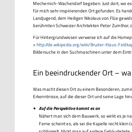
Mechernich-Wachendorf begeben. Just dort, wo es 
für mich sehr inspirierenden Ort gefunden. Es hand
Landjugend, dem Heiligen Nikolaus von Flüe gewid
berühmten Schweizer Architekten Peter Zumthor, d
Für Hintergrundwissen verweise ich auf die Home
>
http://de.wikipedia.org/wiki/Bruder-Klaus-Feldk
Bildersuche in den Suchmaschinen unter dem Eintr
Ein beeindruckender Ort – wa
Was macht diesen Ort zu einem Besonderen, zuminde
Erkenntnisse, auf die dieser Ort und seine Lage hi
Auf die Perspektive kommt es an
Nähert man sich dem Bauwerk, so wirkt es je nach
Ferne scheint es, als sei die Kapelle recht klein
schlängelt, blickt man auf andere Gebäudeteile