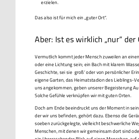
erzielen.
Das also ist für mich ein „guter Ort“.
Aber: Ist es wirklich „nur“ der
Vermutlich kommt jeder Mensch zuweilen an einen f
oder eine Lichtung sein; ein Bach mit klarem Wasser
Geschichte, sei sie ‚groß‘ oder von persönlicher E
eigene Garten, das Heimatstadion des Lieblings-Vere
uns angekommen, geben unserer Begeisterung Ausdru
Solche Gefühle verknüpfen wir mit guten Orten.
Doch am Ende beeindruckt uns der Moment in seiner
der wir uns befinden, gehört dazu. Ebenso die Gerä
soeben zurückgelegte, vielleicht beschwerliche W
Menschen, mit denen wir gemeinsam dort sind oder d
ein überraschender Blick auf einen Menschen, auf di