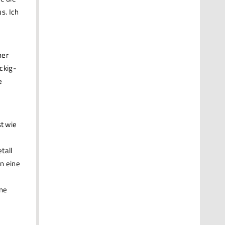
s. Ich
her
ckig-
e
t wie
tall
en eine
ine