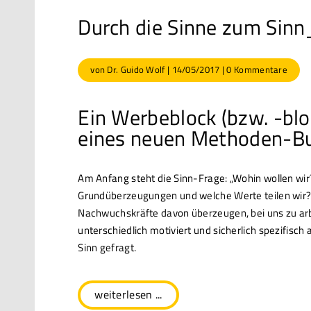
Durch die Sinne zum Sin
von
Dr. Guido Wolf
|
14/05/2017
|
0 Kommentare
Ein Werbeblock (bzw. -blo
eines neuen Methoden-B
Am Anfang steht die Sinn-Frage: „Wohin wollen wi
Grundüberzeugungen und welche Werte teilen wir?“
Nachwuchskräfte davon überzeugen, bei uns zu arbe
unterschiedlich motiviert und sicherlich spezifisc
Sinn gefragt.
weiterlesen ...