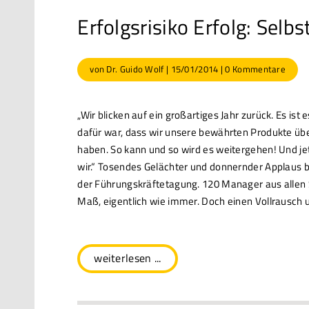
Erfolgsrisiko Erfolg: Selbs
von
Dr. Guido Wolf
|
15/01/2014
|
0 Kommentare
„Wir blicken auf ein großartiges Jahr zurück. Es i
dafür war, dass wir unsere bewährten Produkte übe
haben. So kann und so wird es weitergehen! Und jet
wir.“ Tosendes Gelächter und donnernder Applaus b
der Führungskräftetagung. 120 Manager aus allen 
Maß, eigentlich wie immer. Doch einen Vollrausch
weiterlesen ...