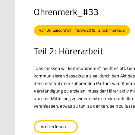
Ohrenmerk_#33
von
Dr. Guido Wolf
|
15/04/2015
|
2 Kommentare
Teil 2: Hörerarbeit
„Das müssen wir kommunizieren“, heißt es oft. Gemei
kommunizieren dasselbe; als sei durch den Akt des 
denn erst mit dem zuhörenden Partner wird Komm
Verständigung zu erzielen, muss der Hörer aktiv mit
um eine Mitteilung zu einem miteinander Geteilten 
veranlassen, etwas zu tun, zu denken, sein zu las
weiterlesen ...